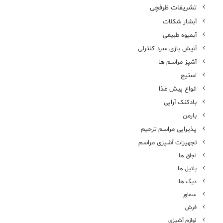
تشریفات ظرفچی
آبشار شکلات
آبمیوه طبیعی
آتیش بازی سرد کنترلی
آشپز مراسم ها
استیج
انواع پیش غذا
بادکنک آرایی
بارمن
پذیرایی مراسم ترحیم
تجهیزات آشپزی مراسم
اجاق ها
پاتیل ها
دیگ ها
سماور
فرش
لوازم آشپزی